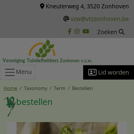
Overslaan en naar de inhoud gaan
Kneuterweg 4, 3520 Zonhoven
vzw@vtzzonhoven.be
Zoeken
Menu
Lid worden
Home
Taxonomy
Term
Bestellen
bestellen