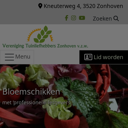
Overslaan en naar de inhoud gaan
Kneuterweg 4, 3520 Zonhoven
Zoeken
Menu
Lid worden
Bloemschikken
met ‘professionele’ lesgevers