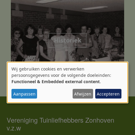
Historiek
Wij gebruiken cookies en verwerken
Gebruik
persoonsgegevens voor de volgende doeleinden:
Functioneel & Embedded external content
.
van
persoonsgegevens
Aanpassen
Afwijzen
Accepteren
en
cookies
Vereniging Tuinliefhebbers Zonhoven
v.z.w