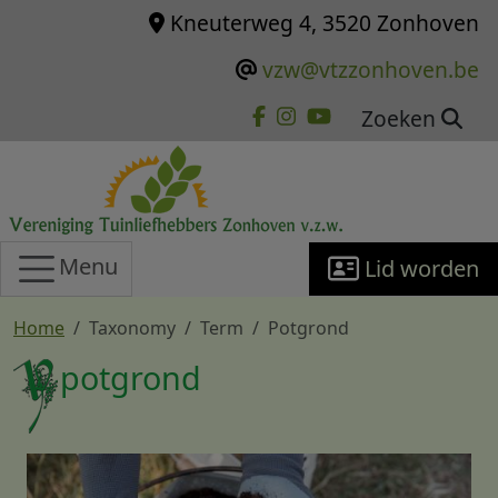
Overslaan en naar de inhoud gaan
Kneuterweg 4, 3520 Zonhoven
vzw@vtzzonhoven.be
Zoeken
Menu
Lid worden
Home
Taxonomy
Term
Potgrond
potgrond