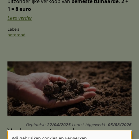
uitzonderlijke verkoop van
bemeste tuinaarde.
2 +
1 = 8 euro
Lees verder
Labels
potgrond
Geplaatst:
22/04/2025
Laatst bijgewerkt:
05/08/2026
Verkoop potgrond
Wij gebruiken cookies en verwerken