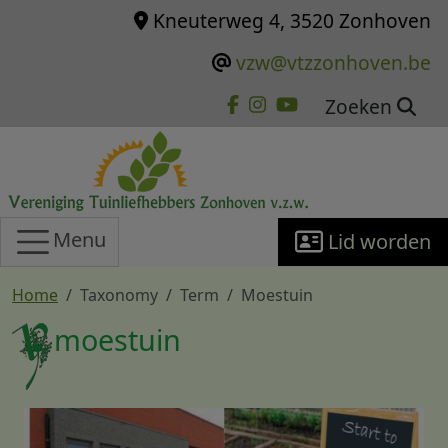
Overslaan en naar de inhoud gaan
Kneuterweg 4, 3520 Zonhoven
vzw@vtzzonhoven.be
Zoeken
Menu
Lid worden
Home
Taxonomy
Term
Moestuin
moestuin