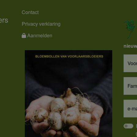
MENU
Contact
ers
Privacy verklaring
Aanmelden
nieuw
Voo
Fam
e-ma