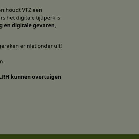
ven houdt VTZ een
het digitale tijdperk is
g en digitale gevaren,
geraken er niet onder uit!
n.
e LRH kunnen overtuigen