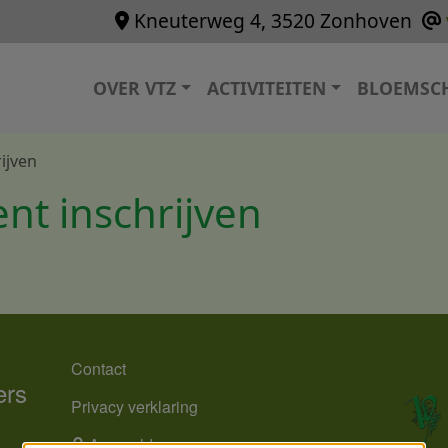
Kneuterweg 4, 3520 Zonhoven
Hoofdnavigatie
OVER VTZ
ACTIVITEITEN
BLOEMSC
ijven
nt inschrijven
MENU
Contact
ers
Privacy verklaring
Aanmelden