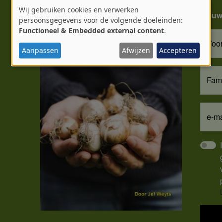
Wij gebruiken cookies en verwerken
nieuw
Gebruik
persoonsgegevens voor de volgende doeleinden:
Functioneel & Embedded external content
.
van
Voo
Aanpassen
Afwijzen
Accepteren
persoonsgegevens
en
Fam
cookies
e-ma