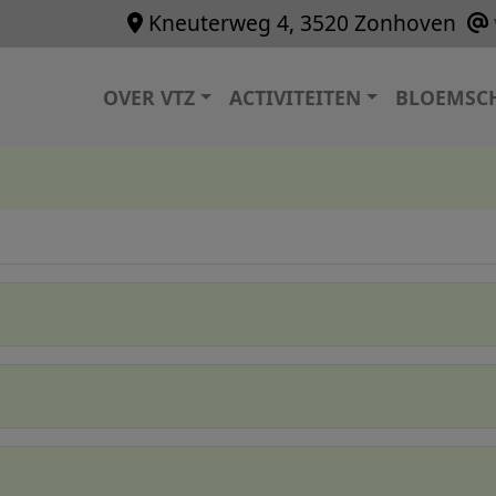
Kneuterweg 4, 3520 Zonhoven
Hoofdnavigatie
OVER VTZ
ACTIVITEITEN
BLOEMSC