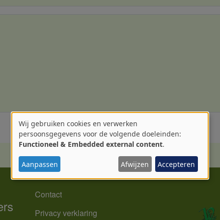
Wij gebruiken cookies en verwerken
Gebruik
persoonsgegevens voor de volgende doeleinden:
Functioneel & Embedded external content
.
van
Aanpassen
Afwijzen
Accepteren
persoonsgegevens
MENU
en
Contact
ers
cookies
Privacy verklaring