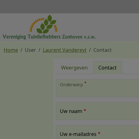
Overslaan en naar de inhoud gaan
Home
User
Laurent Vandereyt
Contact
Primaire tabs
Weergeven
Contact
Onderwerp
Uw naam
Uw e-mailadres