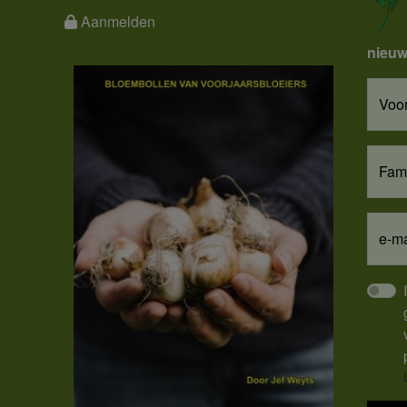
Aanmelden
nieuw
Voo
Fam
e-ma