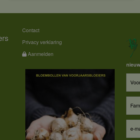
en
cookies
MENU
Contact
ers
Privacy verklaring
Aanmelden
nieuw
Voo
Fam
e-ma