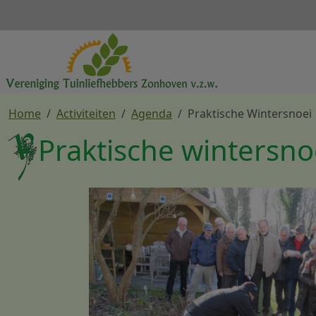
Overslaan en naar de inhoud gaan
Home
Activiteiten
Agenda
Praktische Wintersnoei
Praktische wintersno