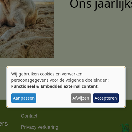
Ons jaarlijk
Wij gebruiken cookies en verwerken
Gebruik
persoonsgegevens voor de volgende doeleinden:
Functioneel & Embedded external content
.
van
Aanpassen
Afwijzen
Accepteren
persoonsgegevens
MENU
en
Contact
ers
cookies
Privacy verklaring