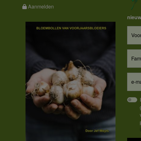
Aanmelden
nieuw
Voo
Fam
e-ma