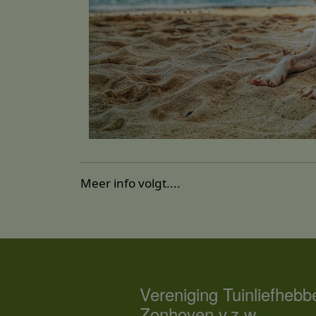
Meer info volgt....
Vereniging Tuinliefhebb
Zonhoven v.z.w