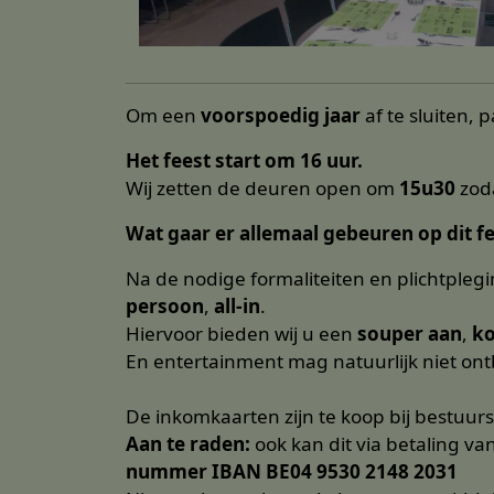
Om een
voorspoedig jaar
af te sluiten, 
Het feest start om 16 uur.
Wij zetten de deuren open om
15u30
zoda
Wat gaar er allemaal gebeuren op dit fe
Na de nodige formaliteiten en plichtplegi
persoon
,
all-in
.
Hiervoor bieden wij u een
souper aan
,
k
En entertainment mag natuurlijk niet on
De inkomkaarten zijn te koop bij bestuur
Aan te raden:
ook kan dit via betaling va
nummer IBAN BE04 9530 2148 2031