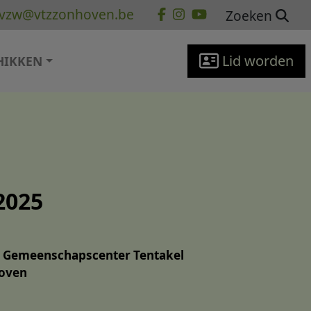
vzw@vtzzonhoven.be
Zoeken
Lid worden
HIKKEN
2025
an Gemeenschapscenter Tentakel
hoven