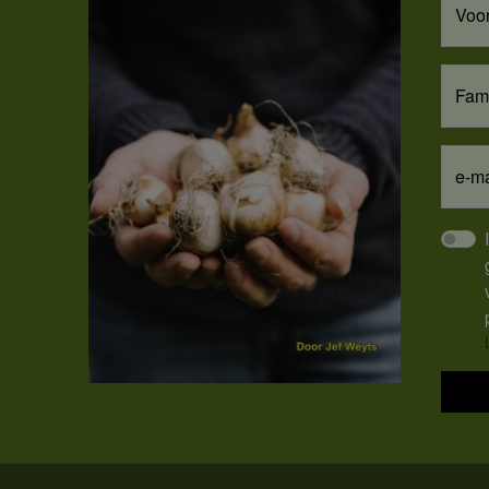
Voo
Fam
e-ma